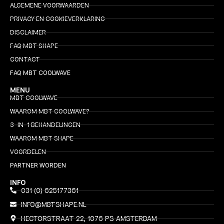
ALGEMENE VOORWAARDEN
PRIVACY EN COOKIEVERKLARING
DISCLAIMER
FAQ MBT SHAPE
CONTACT
FAQ MBT COOLWAVE
MENU
MBT COOLWAVE
WAAROM MBT COOLWAVE?
3-IN-1 BEHANDELINGEN
WAAROM MBT SHAPE
VOORDELEN
PARTNER WORDEN
INFO
031 (0) 625177361
INFO@MBTSHAPE.NL
HECTORSTRAAT 22, 1076 PS AMSTERDAM