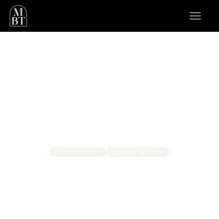
WAT IS ULTRASOUND VET CAVITATIE?
Ultrasound vet cavitatie is een niet-invasieve cosmetische
behandeling gericht op het verminderen van lokale vetophopingen op
specifieke delen van het lichaam. Deze technologie dringt door middel
van hoogfrequente geluidsgolven, ultrasoon geluid, diep door in de
vetcellen en pakt hierdoor het subcutaan vet aan.
HOE WERKT UVC?
CONTACT OPNEMEN