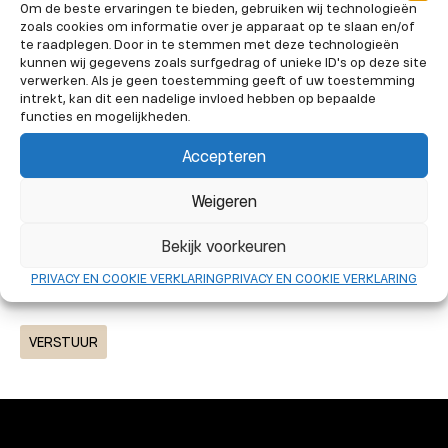
Om de beste ervaringen te bieden, gebruiken wij technologieën
zoals cookies om informatie over je apparaat op te slaan en/of
E-mail
te raadplegen. Door in te stemmen met deze technologieën
kunnen wij gegevens zoals surfgedrag of unieke ID's op deze site
verwerken. Als je geen toestemming geeft of uw toestemming
intrekt, kan dit een nadelige invloed hebben op bepaalde
functies en mogelijkheden.
Bericht
Accepteren
Weigeren
Bekijk voorkeuren
Ik geef de site toegang tot mijn persoonlijke
PRIVACY EN COOKIE VERKLARING
PRIVACY EN COOKIE VERKLARING
gegevens en om antwoord te krijgen.
VERSTUUR