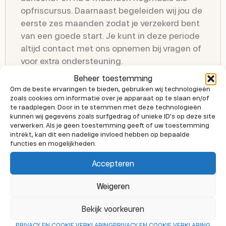
opfriscursus. Daarnaast begeleiden wij jou de
eerste zes maanden zodat je verzekerd bent
van een goede start. Je kunt in deze periode
altijd contact met ons opnemen bij vragen of
voor extra ondersteuning.
Beheer toestemming
Daarnaast bieden wij ter ondersteuning
Om de beste ervaringen te bieden, gebruiken wij technologieën
trainingen aan voor bindweefselmassage en
zoals cookies om informatie over je apparaat op te slaan en/of
manuele lymfedrainage. Tijdens deze
te raadplegen. Door in te stemmen met deze technologieën
kunnen wij gegevens zoals surfgedrag of unieke ID's op deze site
trainingen gaan we ook in op de opbouw van
verwerken. Als je geen toestemming geeft of uw toestemming
de huid en op de oorzaken van cellulite en
intrekt, kan dit een nadelige invloed hebben op bepaalde
functies en mogelijkheden.
oedeem.
Accepteren
Hoe werkt de financiering?
Weigeren
Bekijk voorkeuren
Wat is het verschil tussen MBT Shape en LPG?
PRIVACY EN COOKIE VERKLARING
PRIVACY EN COOKIE VERKLARING