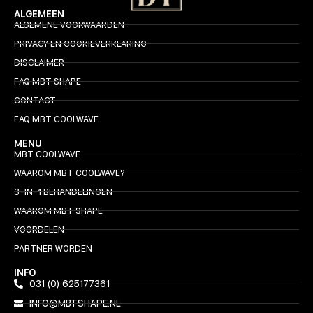
ALGEMEEN
ALGEMENE VOORWAARDEN
PRIVACY EN COOKIEVERKLARING
DISCLAIMER
FAQ MBT SHAPE
CONTACT
FAQ MBT COOLWAVE
MENU
MBT COOLWAVE
WAAROM MBT COOLWAVE?
3-IN-1 BEHANDELINGEN
WAAROM MBT SHAPE
VOORDELEN
PARTNER WORDEN
INFO
031 (0) 625177361
INFO@MBTSHAPE.NL