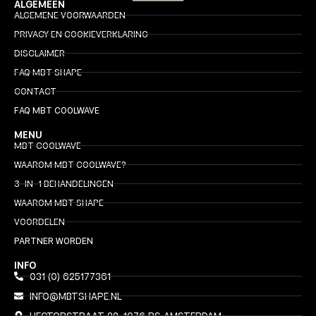
ALGEMEEN
ALGEMENE VOORWAARDEN
PRIVACY EN COOKIEVERKLARING
DISCLAIMER
FAQ MBT SHAPE
CONTACT
FAQ MBT COOLWAVE
MENU
MBT COOLWAVE
WAAROM MBT COOLWAVE?
3-IN-1 BEHANDELINGEN
WAAROM MBT SHAPE
VOORDELEN
PARTNER WORDEN
INFO
031 (0) 625177361
INFO@MBTSHAPE.NL
HECTORSTRAAT 22, 1076 PS AMSTERDAM