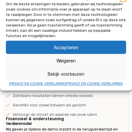
Om de beste ervaringen te bieden, gebruiken wij technologieën
zoals cookies om informatie over je apparaat op te slaan en/of
te raadplegen. Door in te stemmen met deze technologieën
kunnen wij gegevens zoals surfgedrag of unieke ID's op deze site
verwerken. Als je geen toestemming geeft of uw toestemming
intrekt, kan dit een nadelige invloed hebben op bepaalde
functies en mogelijkheden.
Accepteren
Weigeren
Waarom kiezen voor MBT Shape & CoolWave?
Bekijk voorkeuren
Geschikt voor meerdere resultaatgerichte behandelingen
PRIVACY EN COOKIE VERKLARING
PRIVACY EN COOKIE VERKLARING
Non-invasieve technologie zonder downtime
Zichtbare resultaten binnen enkele sessies
Geschikt voor zowel lichaam als gezicht
Verhoogt de omzet en waarde van jouw salon
Financieel & ondersteuning
Verdienmodel
Wij geven je tijdens de demo inzicht in de terugverdientijd en