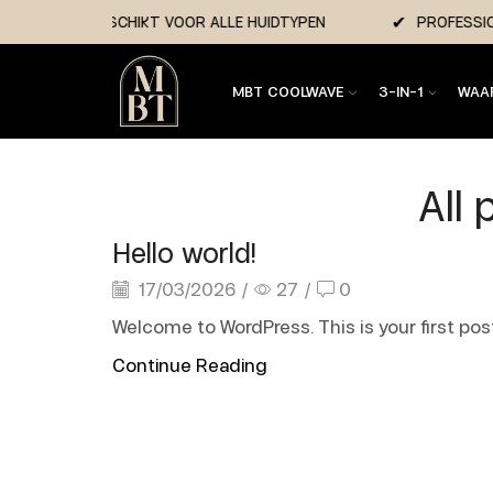
RG
GESCHIKT VOOR ALLE HUIDTYPEN
PROFESS
MBT COOLWAVE
3-IN-1
WAA
All
Hello world!
17/03/2026
/
27
/
0
Welcome to WordPress. This is your first post.
Continue Reading