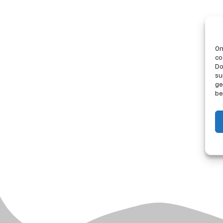
Om
co
Do
su
ge
be